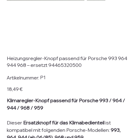
Heizungsregler-Knopf passend für Porsche 993 964
944 968 – ersetzt 94465320500
Artikelnummer:
P1
Artikelnummer:
P1
Preis
18,49 €
Klimaregler-Knopf passend für Porsche 993 / 964 /
944 / 968 / 959
Dieser
Ersatzknopf für das Klimabedienteil
ist
kompatibel mit folgenden Porsche-Modellen:
993,
964, 944 (ab 06/85), 968 und 959
.