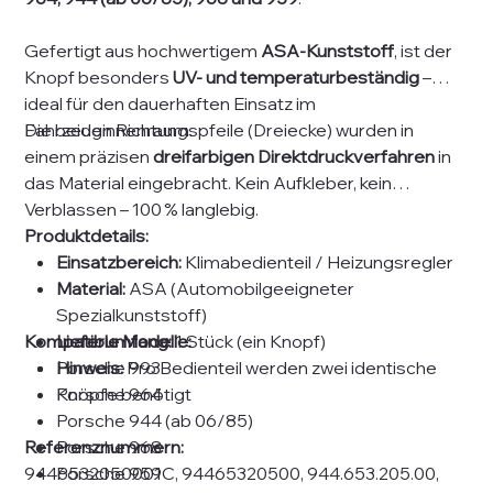
Gefertigt aus hochwertigem
ASA-Kunststoff
, ist der
Knopf besonders
UV- und temperaturbeständig
–
ideal für den dauerhaften Einsatz im
Fahrzeuginnenraum.
Die beiden Richtungspfeile (Dreiecke) wurden in
einem präzisen
dreifarbigen Direktdruckverfahren
in
das Material eingebracht. Kein Aufkleber, kein
Verblassen – 100 % langlebig.
Produktdetails:
Einsatzbereich:
Klimabedienteil / Heizungsregler
Material:
ASA (Automobilgeeigneter
Spezialkunststoff)
Kompatible Modelle:
Lieferumfang:
1 Stück (ein Knopf)
Hinweis:
Porsche 993
Pro Bedienteil werden zwei identische
Knöpfe benötigt
Porsche 964
Porsche 944 (ab 06/85)
Referenznummern:
Porsche 968
9446532050001C, 94465320500, 944.653.205.00,
Porsche 959