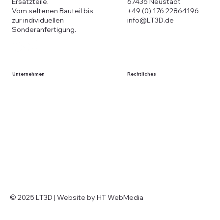
Ersatzteile.
67435 Neustadt
Vom seltenen Bauteil bis
+49 (0) 176 22864196
zur individuellen
info@LT3D.de
Sonderanfertigung.
Unternehmen
Rechtliches
Start
Impressum
Shop
Datenschutz
Individuelle Anfertigungen
Widerrufsbelehrung
Über Uns
AGB
Kontakt
© 2025 LT3D | Website by HT WebMedia