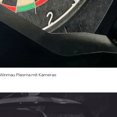
Schnellansicht
s Winmau Plasma mit Kameras