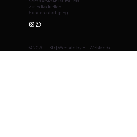
Vom seltenen Bauteil bis
zur individuellen
Sonderanfertigung.
© 2025 LT3D | Website by HT WebMedia