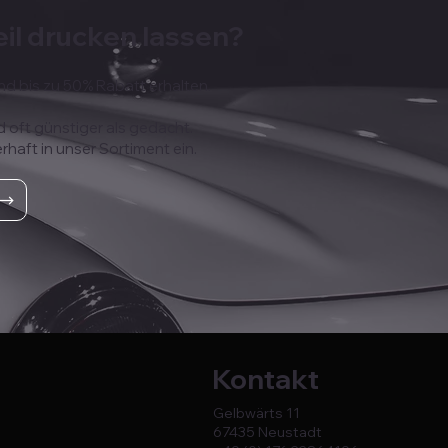
eil drucken lassen?
nd bis zu 50% Rabatt erhalten.
d oft günstiger als gedacht.
erhaft in unser Sortiment ein.
Kontakt
Gelbwärts 11
67435 Neustadt