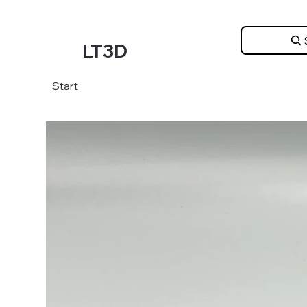
LT3D
Start