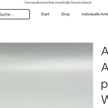
Versandkostenfrei innerhalb Deutschland
Suche ...
Start
Shop
Individuelle Anf
A
A
p
W