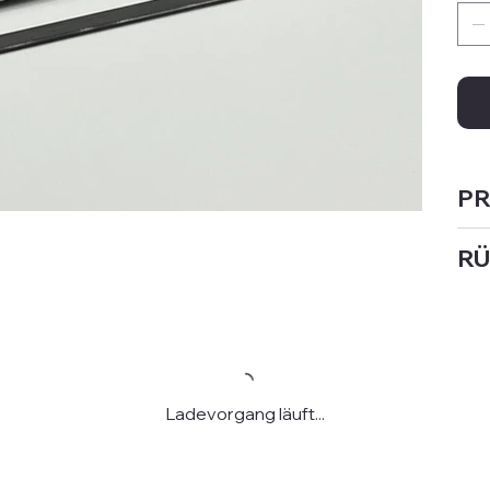
PR
RÜ
Ladevorgang läuft...