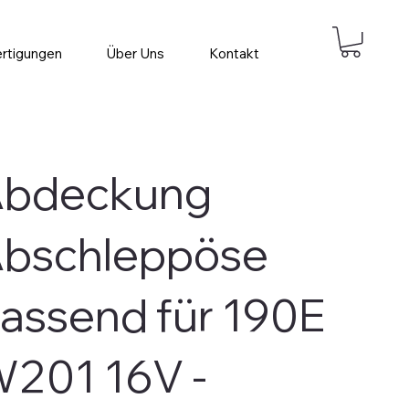
ertigungen
Über Uns
Kontakt
bdeckung
bschleppöse
assend für 190E
201 16V -