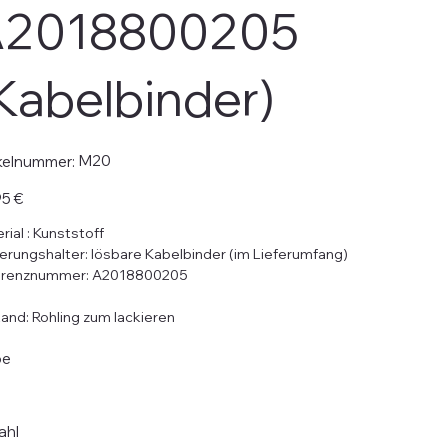
2018800205
Kabelbinder)
Artikelnummer:
M20
kelnummer:
M20
5 €
rial : Kunststoff
erungshalter: lösbare Kabelbinder (im Lieferumfang)
erenznummer: A2018800205
and: Rohling zum lackieren
be
ahl