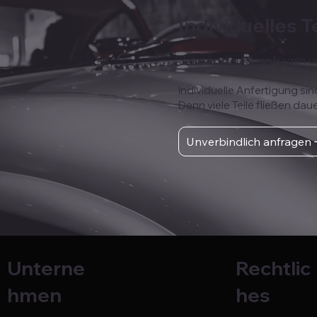
Individuelles T
Jetzt kostenlos anfragen u
Individuelle Anfertigung sin
Denn viele Teile fließen dau
Unverbindlich anfragen
Rechtlic
Unterne
hes
hmen