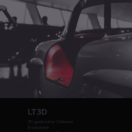
LT3D
3D gedruckte Oldtimer
Ersatzteile.