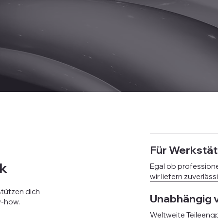
So funktioniert's
Für Werkstät
ck
Egal ob professione
wir liefern zuverläss
stützen dich
Unabhängig v
w-how.
Weltweite Teileengpä