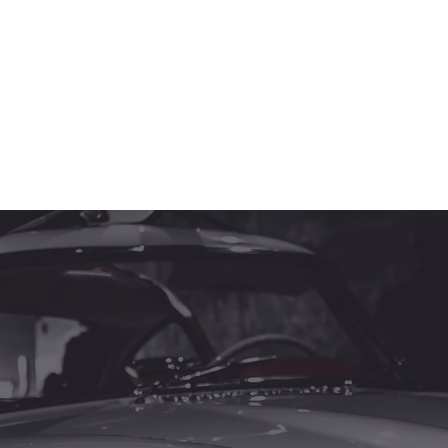
how inklusive
Ob Skizze, Muster oder Idee – wir digitalisieren 
fertigen dein Teil professionell.